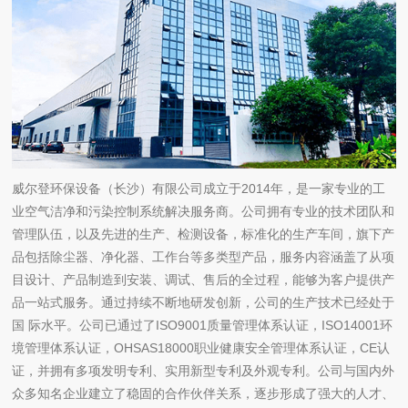
威尔登环保设备（长沙）有限公司成立于2014年，是一家专业的工
业空气洁净和污染控制系统解决服务商。公司拥有专业的技术团队和
管理队伍，以及先进的生产、检测设备，标准化的生产车间，旗下产
品包括除尘器、净化器、工作台等多类型产品，服务内容涵盖了从项
目设计、产品制造到安装、调试、售后的全过程，能够为客户提供产
品一站式服务。通过持续不断地研发创新，公司的生产技术已经处于
国 际水平。公司已通过了ISO9001质量管理体系认证，ISO14001环
境管理体系认证，OHSAS18000职业健康安全管理体系认证，CE认
证，并拥有多项发明专利、实用新型专利及外观专利。公司与国内外
众多知名企业建立了稳固的合作伙伴关系，逐步形成了强大的人才、