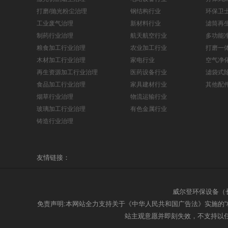
打磨/抛光粉尘治理
钢结构行业
环保卫士
工业废气治理
新材料行业
滤筒再
制药行业治理
航天航空行业
多功能
粮食加工行业治理
农业加工行业
打磨一
木材加工行业治理
家电行业
空气净
再生资源加工行业治理
医药设备行业
滤袋式
食品加工行业治理
家具建材行业
其他配
烟草行业治理
物流运输行业
玻璃加工行业治理
有色金属行业
铸造行业治理
友情链接：
威尔登环保设备
免责声明:本网站全力支持关于《中华人民共和国广告法》实施的“
站主观意愿并即刻失效，不支持以