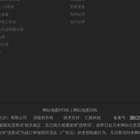
1.0系列
荣誉资质
生设备
专利证书
净化工作台
合作伙伴
体式滤筒除尘器
化塔
除尘器
件
网站地图HTML
|
网站地图XML
（长沙）有限公司 @版权所有 技术支持
: 汇航科技 备案号：
湘ICP
极限化违禁词”相关规定，且已竭力规避使用“违禁词”。故即日起凡本网站任意
任何"违禁词”为借口举报我司违反《广告法》的变相勒索行为。凡访客访问本网