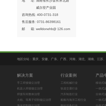
地 址: 湖南省长沙县长界北路
威尔登产业园
咨询热线: 400-0731-318
售后服务: 0731-86398161
邮 箱: welldonehb@ 126.com
地区分站：
重庆
、
安徽
、
广东
、
广西
、
河南
、
湖北
、
湖南
、
江苏
解决方案
行业案例
产品
手工焊接烟尘治理
工程机械行业
移动式
机器人焊接烟尘治理
轨道交通行业
一体式
焊接车间整体治理
汽车制造行业
分体式
火焰、等离子切割烟尘治理
船舶与海洋工程行业
一体式
激光切割烟尘治理
电站设备行业
分体式