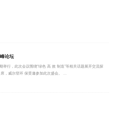
高峰论坛
如期举行，此次会议围绕“绿色 高 效 制造”等相关话题展开交流探
，威尔登环 保受邀参加此次盛会。 ...