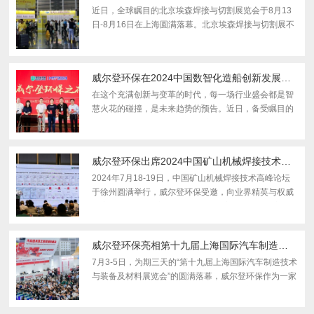
近日，全球瞩目的北京埃森焊接与切割展览会于8月13
日-8月16日在上海圆满落幕。北京埃森焊接与切割展不
仅是全球焊接切割行业的风向标，更是推动行业进步与
创新的重要力量。它以其独特的平台优势与丰富的资源
整合能力...
威尔登环保在2024中国数智化造船创新发展高峰论坛圆满成功
在这个充满创新与变革的时代，每一场行业盛会都是智
慧火花的碰撞，是未来趋势的预告。近日，备受瞩目的
2024中国数智化造船创新发展高峰论坛于7月25日-7月
26日在镇江圆满落下帷幕。作为环保领域的佼佼者，威
尔登环保...
威尔登环保出席2024中国矿山机械焊接技术高峰论坛
2024年7月18-19日，中国矿山机械焊接技术高峰论坛
于徐州圆满举行，威尔登环保受邀，向业界精英与权威
专家精彩呈现了“矿山机械烟尘/粉尘高效治理解决方
案”。威尔登环保，矢志不渝地走在全球环保前沿，致力
于将高质...
威尔登环保亮相第十九届上海国际汽车制造技术与装备及材料展览会！
7月3-5日，为期三天的“第十九届上海国际汽车制造技术
与装备及材料展览会”的圆满落幕，威尔登环保作为一家
优质的全行业工业空气低碳控制与治理系统一站式的服
务商，此次盛会我们的拳头产品一一亮相，为蓬勃发展