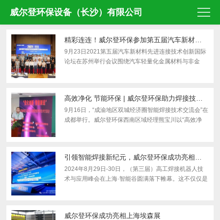
威尔登环保设备（长沙）有限公司
精彩连连！威尔登环保参加第五届汽车新材料先进连接技术创新国际论坛
9月23日2021第五届汽车新材料先进连接技术创新国际
论坛在苏州举行会议围绕汽车轻量化金属材料与非金
属、新材料连接工艺、汽车智能焊接、先进焊接技术与
装备、异种材料连接过程中的结构设计、工艺质量控制
等关键技术...
高效净化 节能环保 | 威尔登环保助力焊接技术高质量发展
9月16日，“成渝地区双城经济圈智能焊接技术交流会”在
成都举行。威尔登环保西南区域经理熊宝川以“高效净
化、节能环保，焊接烟尘治理解决方案”为主题做了精彩
报告。报告中，威尔登环保对焊接过程中产生的烟尘、
粉...
引领智能焊接新纪元，威尔登环保成功亮相高工机器人焊接峰会。
2024年8月29日-30日，（第三届）高工焊接机器人技
术与应用峰会在上海·智能谷圆满落下帷幕。这不仅仅是
一场技术的盛宴，更是智能焊接领域创新与变革的集结
号。威尔登环保，作为环保科技领域的佼佼者，携手众
多行业精...
威尔登环保成功亮相上海埃森展