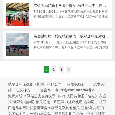
的汽...
展会圆满结束 | 落幕不散场 精彩不止步，威尔登环保期待与您一路同行！
7月10日，2021上海国际汽车制造技术与装备及材料展
圆满结束现场，参展的人流穿梭不息让我们一起回顾威
尔登环保展示区那些意犹未尽的精彩瞬间吧！# 展会回
顾 #此次展会亮相期间，威尔登环保展品备受关注，展
台人气满...
展会进行时 | 捕捉精彩瞬间，威尔登环保热潮连连
2021年7月7日，第十六届上海国际汽车制造技术与装
备及材料展览会在上海新国际博览中心正式开幕!威尔登
环保携移动式烟尘净化器、一体式滤筒除尘器等热门产
品精彩亮相赢得无数参展观众的目光和驻足让我们一睹
展会现场...
1
2
3
4
威尔登环保设备（长沙）有限公司 @版权所有 技术支
持
: 汇航科技 备案号：
湘ICP备2021007704号-1
免责声明:本网站全力支持关于《中华人民共和国广告法》实施
的“极限化违禁词”相关规定，且已竭力规避使用“违禁词”。故即
日起凡本网站任意页面含有极限化及其他相关“违禁词”介绍的
文字或图片，一律非本网站主观意愿并即刻失效，不支持以任