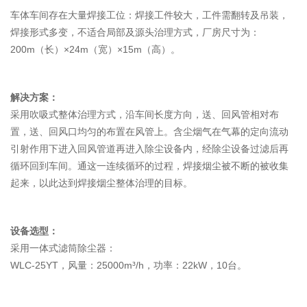
车体车间存在大量焊接工位：焊接工件较大，工件需翻转及吊装，
焊接形式多变，不适合局部及源头治理方式，厂房尺寸为：
200m（长）×24m（宽）×15m（高）。
解决方案：
采用吹吸式整体治理方式，沿车间长度方向，送、回风管相对布
置，送、回风口均匀的布置在风管上。含尘烟气在气幕的定向流动
引射作用下进入回风管道再进入除尘设备内，经除尘设备过滤后再
循环回到车间。通这一连续循环的过程，焊接烟尘被不断的被收集
起来，以此达到焊接烟尘整体治理的目标。
设备选型：
采用一体式滤筒除尘器：
WLC-25YT，风量：25000m³/h，功率：22kW，10台。