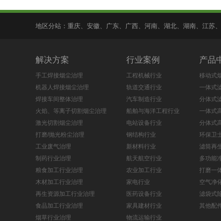
地区分站：
重庆
、
安徽
、
广东
、
广西
、
河南
、
湖北
、
湖南
、
江苏
解决方案
行业案例
产品
手工焊接烟尘治理
工程机械行业
移动式
机器人焊接烟尘治理
轨道交通行业
一体式
焊接车间整体治理
汽车制造行业
分体式
火焰、等离子切割烟尘治理
船舶与海洋工程行业
一体式
激光切割烟尘治理
电站设备行业
分体式
打磨/抛光粉尘治理
钢结构行业
环保卫士
工业废气治理
新材料行业
滤筒再
制药行业治理
航天航空行业
多功能
粮食加工行业治理
农业加工行业
打磨一
木材加工行业治理
家电行业
空气净
再生资源加工行业治理
医药设备行业
滤袋式
食品加工行业治理
家具建材行业
其他配
烟草行业治理
物流运输行业