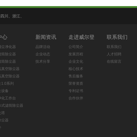
、
四川
、
浙江
、
中心
新闻资讯
走进威尔登
联系我们
烟尘净化器
品牌活动
公司简介
联系我们
滤筒除尘器
企业动态
发展历程
人才招聘
滤筒除尘器
技术分享
企业文化
在线留言
高真空除尘器
核心技术
高真空除尘器
售后服务
1.0系列
荣誉资质
生设备
专利证书
净化工作台
合作伙伴
体式滤筒除尘器
化塔
除尘器
件